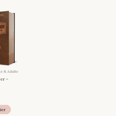
te & Adulte
er –
ier