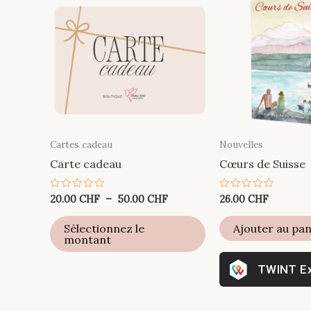
Cartes cadeau
Nouvelles
Carte cadeau
Cœurs de Suisse
Plage
Note
Note
20.00
CHF
–
50.00
CHF
26.00
CHF
0
0
de
sur
sur
Ce
prix :
5
5
Sélectionnez le
Ajouter au pan
20.00 CHF
produit
montant
à
a
50.00 CHF
E
plusieurs
variations.
Les