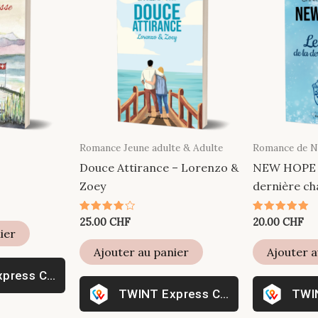
Romance Jeune adulte & Adulte
Romance de N
Douce Attirance – Lorenzo &
NEW HOPE – 
Zoey
dernière c
Note
Note
25.00
CHF
20.00
CHF
4.00
5.00
ier
sur 5
sur 5
Ajouter au panier
Ajouter a
xpress Checkout
Express Checkout