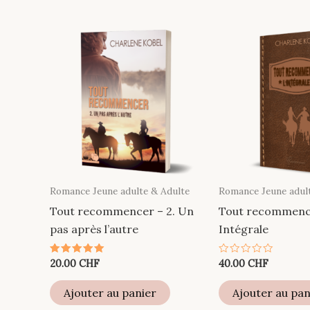
options
peuvent
être
choisies
sur
la
page
du
produit
Romance Jeune adulte & Adulte
Romance Jeune adul
Tout recommencer – 2. Un
Tout recommenc
pas après l’autre
Intégrale
Note
Note
20.00
CHF
40.00
CHF
5.00
0
sur 5
sur
5
Ajouter au panier
Ajouter au pan