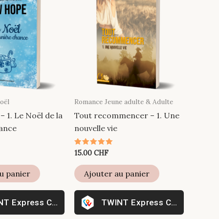
oël
Romance Jeune adulte & Adulte
1. Le Noël de la
Tout recommencer – 1. Une
hance
nouvelle vie
Note
15.00
CHF
5.00
sur 5
u panier
Ajouter au panier
Express Checkout
Express Checkout